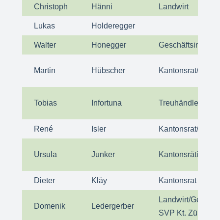
Christoph
Hänni
Landwirt
Lukas
Holderegger
Walter
Honegger
Geschäftsinhaber
Martin
Hübscher
Kantonsrat/ Frakt
Tobias
Infortuna
Treuhändler/Kant
René
Isler
Kantonsrat/ Berei
Ursula
Junker
Kantonsrätin/Bäu
Dieter
Kläy
Kantonsrat
Landwirt/Geschäft
Domenik
Ledergerber
SVP Kt. Zürich