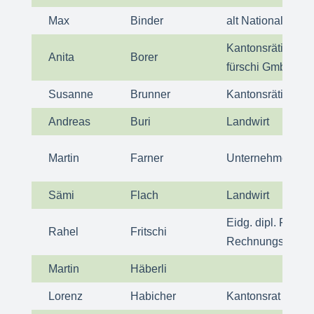
Max
Binder
alt Nationalratspr
Kantonsrätin/ Mit
Anita
Borer
fürschi GmbH
Susanne
Brunner
Kantonsrätin
Andreas
Buri
Landwirt
Martin
Farner
Unternehmer/ 2. 
Sämi
Flach
Landwirt
Eidg. dipl. Fachf
Rahel
Fritschi
Rechnungswesen
Martin
Häberli
Lorenz
Habicher
Kantonsrat