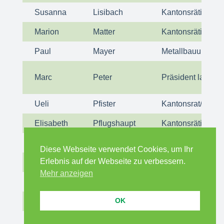
Susanna
Lisibach
Kantonsrätin
Marion
Matter
Kantonsrätin/Ban
Paul
Mayer
Metallbauunterne
Marc
Peter
Präsident landw. 
Ueli
Pfister
Kantonsrat/Kanton
Elisabeth
Pflugshaupt
Kantonsrätin
Walter
Rüegg
Alt Kontrollstellen
Diese Webseite verwendet Cookies, um Ihr
Erlebnis auf der Webseite zu verbessern.
Werner
Salzmann
Ständerat
Mehr anzeigen
Leo
Schmid
Präsident LANDI 
OK
Stefan
Schmid
Kantonsrat/ Geme
René
Truninger
Kantonsrat/Unte