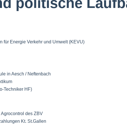
nd politische Lauf
on für Energie Verkehr und Umwelt (KEVU)
le in Aesch / Neftenbach
ktikum
ro-Techniker HF)
r Agrocontrol des ZBV
ahlungen Kt. St.Gallen