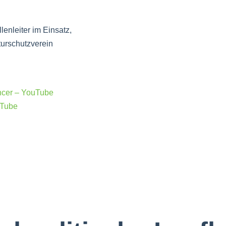
lenleiter im Einsatz,
turschutzverein
encer – YouTube
uTube